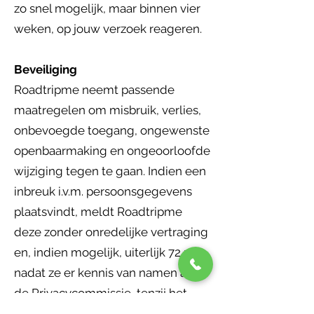
zo snel mogelijk, maar binnen vier
weken, op jouw verzoek reageren.
Beveiliging
Roadtripme neemt passende
maatregelen om misbruik, verlies,
onbevoegde toegang, ongewenste
openbaarmaking en ongeoorloofde
wijziging tegen te gaan. Indien een
inbreuk i.v.m. persoonsgegevens
plaatsvindt, meldt Roadtripme
deze zonder onredelijke vertraging
en, indien mogelijk, uiterlijk 72 uur
nadat ze er kennis van namen aan
de Privacycommissie, tenzij het
niet waarschijnlijk is dat de inbreuk