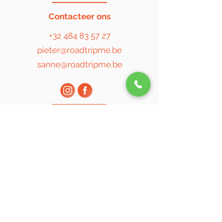
Contacteer ons
+32 484 83 57 27
pieter@roadtripme.be
sanne@roadtripme.be
©2022 Created by MediaTales VOF
Privacyverklaring
Algemene voorwaarden
Ja, ik schrijf me in! Ik 